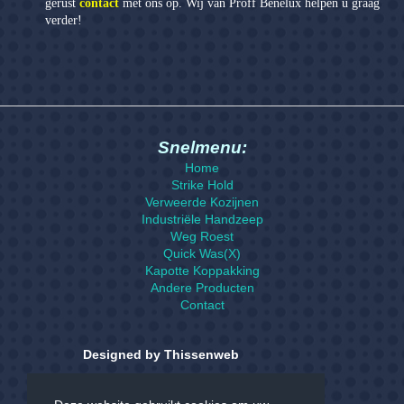
gerust
contact
met ons op. Wij van Proff Benelux helpen u graag
verder!
Snelmenu:
Andere producten
Home
Strike Hold
Verweerde Kozijnen
Industriële Handzeep
Weg Roest
Quick Was(X)
Kapotte Koppakking
Andere Producten
Contact
Designed by Thissenweb