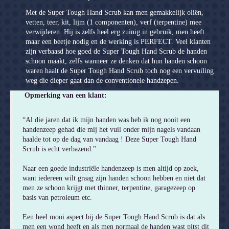
Met de Super Tough Hand Scrub kan men gemakkelijk oliën,
vetten, teer, kit, lijm (1 componenten), verf (terpentine) mee
verwijderen. Hij is zelfs heel erg zuinig in gebruik, men heeft
maar een beetje nodig en de werking is PERFECT. Veel klanten
zijn verbaasd hoe goed de Super Tough Hand Scrub de handen
schoon maakt, zelfs wanneer ze denken dat hun handen schoon
waren haalt de Super Tough Hand Scrub toch nog een vervuiling
weg die dieper gaat dan de conventionele handzepen.
Opmerking van een klant:
“Al die jaren dat ik mijn handen was heb ik nog nooit een
handenzeep gehad die mij het vuil onder mijn nagels vandaan
haalde tot op de dag van vandaag ! Deze Super Tough Hand
Scrub is echt verbazend."
Naar een goede industriële handenzeep is men altijd op zoek,
Contact
want iedereen wilt graag zijn handen schoon hebben en niet dat
men ze schoon krijgt met thinner, terpentine, garagezeep op
basis van petroleum etc.
Een heel mooi aspect bij de Super Tough Hand Scrub is dat als
men een wond heeft en als men normaal de handen wast pitst dit